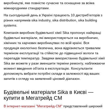
виробництві, яке повністю сучасне та оснащене за всіма
міжнародними стандартами.
На сьогоднішній день в Україні працюють 10 дистриб'юторів з
різних напрямків sika industry, sika distribution, sika building
systems.
Компанія-виробник будівельної хімії Sika пропонує найкращі
будівельні матеріали, які використовуються на виробничих,
хімічних та харчових виробництвах по всій країні. Вся
продукція екологічно безпечна, вона відрізняється тривалим
терміном експлуатації та стійкістю до підвищеної вологи та
перепадів температур. Завдяки використанню будівельної хімії
Sika ви можете у рази зменшити терміни ремонту, наближаючи
момент введення об'єкта в експлуатацію. Консультанти
допоможуть вибрати потрібні склади в залежності від ваших
запитів з огляду на заявлений ціновий діапазон.
Будівельні матеріали Sika в Києві —
купити в Мегатрейд СМ
В інтернет-магазині "Мегатрейд-СМ"
представлений широкий