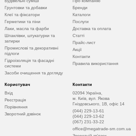
Будівельні суміші
Про компанію
Грунтовки та добавки
Бренди
Клеї та фіксатори
Каталоги
Герметики та піни
Послуги
Лаки, масла та фарби
Доставка та оплата
Шпаклівки, штукатурки та
Статті
затирки
Прайс-лист
Промислові та декоративні
Акції
підлоги
Контакти
Гідроізоляція та фасадні
Правила використання
системи
Засоби очищення та догляду
Користувач
Контакти
Вхід
02094 Україна,
м. Київ, вул. Якова
Реєстрація
Гніздовського, 1В, офіс 14
Порівняння
(044) 229-13-61
Зворотний дзвінок
(044) 229-13-62
(067) 231-33-22
office@megatrade-sm.com.ua
Зворотній зв'язок