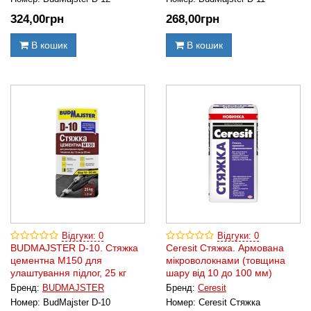
324
,00
грн
268
,00
грн
В кошик
В кошик
Відгуки: 0
Відгуки: 0
BUDMAJSTER D-10. Стяжка
Ceresit Стяжка. Армована
цементна М150 для
мікроволокнами (товщина
улаштування підлог, 25 кг
шару від 10 до 100 мм)
Бренд:
BUDMAJSTER
Бренд:
Ceresit
Номер:
BudMajster D-10
Номер:
Ceresit Стяжка