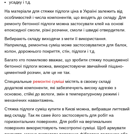
усадку і т.д.
На матеріали для стяжки підлоги ціна в Україні залежить від
особливостей і числа компонентів, що входять до складу. Для
ремонту бетонної підлоги можна застосувати клей на основі
епоксидної смоли, різні розчини, смоли і швидкі отвердители.
Вибирають складу виходячи з мети її використання.
Наприклад, ремонтна суміш може застосовуватися для балок,
колон, дорожнього покриття, стін, підлоги і т.д.
Багато хто помилково вважає, що зробити стяжку пошкодженої
бетонної підлоги можна, використовуючи звичайний піщано-
цементний розчин, але це не так.
Специальные
ремонтні суміші
містять в своєму складі
додаткові компоненти, які забезпечують високу адгезію з
основою, стійкі до вологи, змін в температурному режимі і
механічних навантажень.
Стяжка підлоги суміш купити в Києві можна, вибравши литтєвий
вид складу. Так як саме його застосовують для робіт на
горизонтальних поверхнях. Для робіт на вертикальних
поверхнях використовують тиксотропні суміші. Щоб армувати