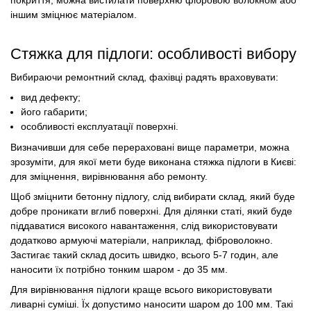
покриття, можна вистилати поверхню фібровою волокном або
іншим зміцнює матеріалом.
Стяжка для підлоги: особливості вибору
Вибираючи ремонтний склад, фахівці радять враховувати:
вид дефекту;
його габарити;
особливості експлуатації поверхні.
Визначивши для себе перераховані вище параметри, можна
зрозуміти, для якої мети буде виконана стяжка підлоги в Києві:
для зміцнення, вирівнювання або ремонту.
Щоб зміцнити бетонну підлогу, слід вибирати склад, який буде
добре проникати вглиб поверхні. Для ділянки статі, який буде
піддаватися високого навантаження, слід використовувати
додатково армуючі матеріали, наприклад, фіброволокно.
Застигає такий склад досить швидко, всього 5-7 годин, але
наносити їх потрібно тонким шаром - до 35 мм.
Для вирівнювання підлоги краще всього використовувати
ливарні суміші. Їх допустимо наносити шаром до 100 мм. Такі