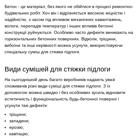
Бетон - це матеріал, без якого не обійтися в процесі ремонтно-
будівельних робіт. Хоч він і відрізняється високою міцністю і
надійністю, з часом під впливом механічних навантажень,
вологи, перепадів температур і інших впливів бетонні
конструкції руйнуються. Особливо часто дефекти виникають на
горизонтальних бетонних поверхнях. Відколи, тріщини,
вибоїни та інші нерівності можна усунути, використовуючи
спеціальну суміш для стяжки підлоги.
Види сумішей для стяжки підлоги
На сьогоднішній день багато виробників надають увазі
споживачів різні види суміші для стяжки підлоги. З їх
допомогою можна швидко і без особливих зусиль відновити
естетичність і функціональність будь-бетонної поверхні і
усунути такі дефекти:
тріщини;
западини;
ерозію;
кавітацію;