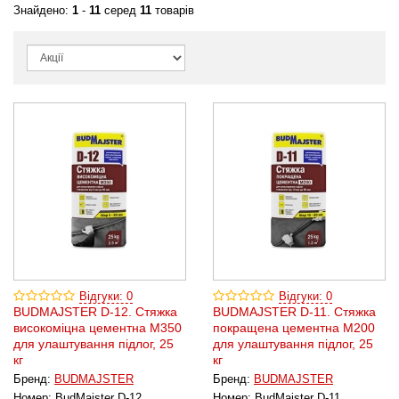
Знайдено:
1
-
11
серед
11
товарів
Відгуки: 0
Відгуки: 0
BUDMAJSTER D-12. Стяжка
BUDMAJSTER D-11. Стяжка
високоміцна цементна М350
покращена цементна М200
для улаштування підлог, 25
для улаштування підлог, 25
кг
кг
Бренд:
BUDMAJSTER
Бренд:
BUDMAJSTER
Номер:
BudMajster D-12
Номер:
BudMajster D-11