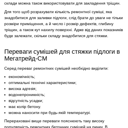
склади можна також використовувати для закладення тріщин.
Для того щоб розрахувати кількість ремонтної суміші, яка
знадобитися для заливки підлоги, слід брати до уваги не тільки
розміри приміщення, а й число і розмір дефектів, глибину
тріщин, а також кут нахилу поверхні. Адже від даних показників
буде залежати, скільки складу знадобитися для стяжки.
Переваги сумішей для стяжки підлоги в
Мегатрейд-СМ
Серед переваг ремонтних cумішей необхідно виділити:
економічність;
оптимальні технічні характеристики;
висока адгезія;
водонепроникність;
відсутність усадки;
має колір бетону.
можна наносити при будь-якій температурі.
Перераховані вище переваги пояснюють таку високу
популярність ремонтних бетонних сумішей на ринку. В