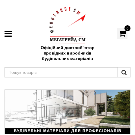
0
Офіційний дистриб'ютор
провідних виробників
будівельних матеріалів