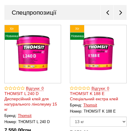
Спецпропозиції
Хіт
Хіт
Новинка
Новинка
Відгуки: 0
Відгуки: 0
THOMSIT L 240 D
THOMSIT K 188 Е
Дисперсійний клей для
Спеціальний екстра клей
натурального лінолеуму 15
Бренд:
Thomsit
кг
Номер:
THOMSIT K 188 Е
Бренд:
Thomsit
Номер:
THOMSIT L 240 D
7 550
,00
грн