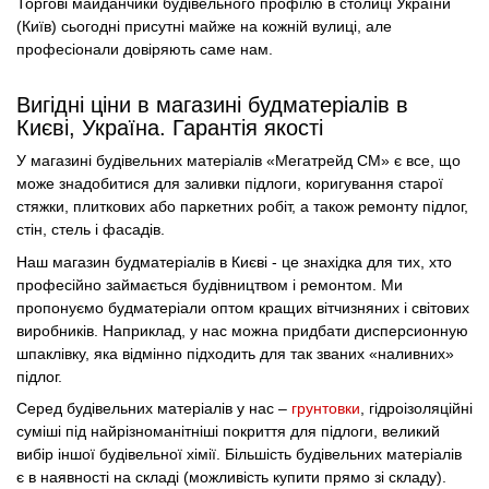
Торгові майданчики будівельного профілю в столиці України
(Київ) сьогодні присутні майже на кожній вулиці, але
професіонали довіряють саме нам.
Вигідні ціни в магазині будматеріалів в
Києві, Україна. Гарантія якості
У магазині будівельних матеріалів «Мегатрейд СМ» є все, що
може знадобитися для заливки підлоги, коригування старої
стяжки, плиткових або паркетних робіт, а також ремонту підлог,
стін, стель і фасадів.
Наш магазин будматеріалів в Києві - це знахідка для тих, хто
професійно займається будівництвом і ремонтом. Ми
пропонуємо будматеріали оптом кращих вітчизняних і світових
виробників. Наприклад, у нас можна придбати дисперсионную
шпаклівку, яка відмінно підходить для так званих «наливних»
підлог.
Серед будівельних матеріалів у нас –
грунтовки
, гідроізоляційні
суміші під найрізноманітніші покриття для підлоги, великий
вибір іншої будівельної хімії. Більшість будівельних матеріалів
є в наявності на складі (можливість купити прямо зі складу).