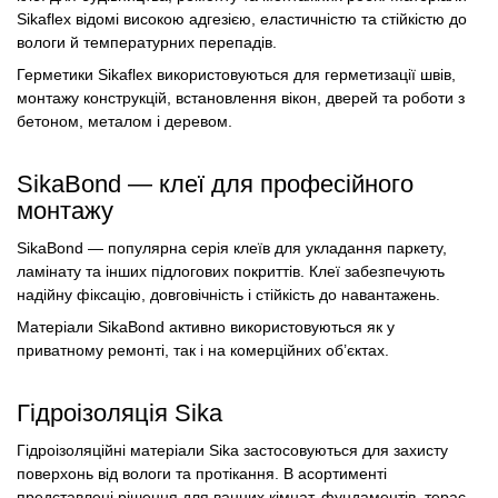
Sikaflex відомі високою адгезією, еластичністю та стійкістю до
вологи й температурних перепадів.
Герметики Sikaflex використовуються для герметизації швів,
монтажу конструкцій, встановлення вікон, дверей та роботи з
бетоном, металом і деревом.
SikaBond — клеї для професійного
монтажу
SikaBond — популярна серія клеїв для укладання паркету,
ламінату та інших підлогових покриттів. Клеї забезпечують
надійну фіксацію, довговічність і стійкість до навантажень.
Матеріали SikaBond активно використовуються як у
приватному ремонті, так і на комерційних об’єктах.
Гідроізоляція Sika
Гідроізоляційні матеріали Sika застосовуються для захисту
поверхонь від вологи та протікання. В асортименті
представлені рішення для ванних кімнат, фундаментів, терас,