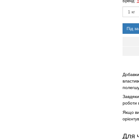
Бренд:
S
Під з
Добавки
властив
полегшу
Завдяки
роботи 
Якщо ви
орієнтув
Для ч