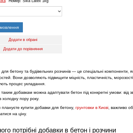
ika
Номер:
Sika Latex 1kg
амовлення
Додати в обрані
Додати до порівняння
 для бетону та будівельних розчинів — це спеціальні компоненти, я
остей. Вони дозволяють підвищити міцність, пластичність, морозостій
ють процес укладання.
 таким добавкам можна адаптувати бетон під конкретні умови: від з
в холодну пору року.
 плануєте купити добавки для бетону,
грунтовки в Києві
, важливо об
атися на ціну.
ого потрібні добавки в бетон і розчини