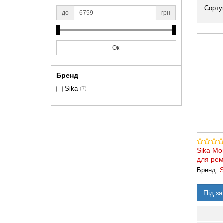
Сорту
до
грн
Ок
Бренд
Sika
(7)
Sika Mo
для рем
Бренд:
S
Під з