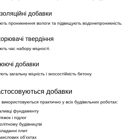
ізоляційні добавки
ть проникнення вологи та підвищують водонепроникність.
орювачі твердіння
ть час набору міцності.
юючі добавки
ть загальну міцність і зносостійкість бетону.
астосовуються добавки
 використовуються практично у всіх будівельних роботах:
аливці фундаменту
тяжок і підлог
олітному будівництві
кладанні плит
мислових об’єктах