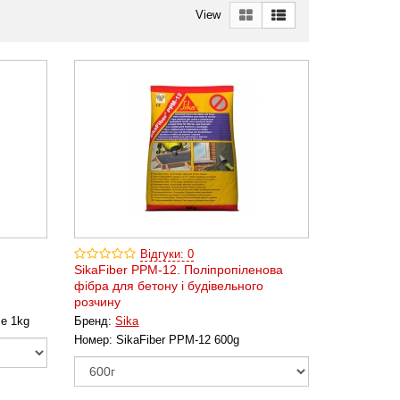
View
Відгуки: 0
SikaFiber PPM-12. Поліпропіленова
фібра для бетону і будівельного
розчину
ze 1kg
Бренд:
Sika
Номер:
SikaFiber PPM-12 600g