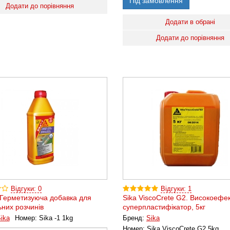
Під замовлення
Додати до порівняння
Додати в обрані
Додати до порівняння
Відгуки: 0
Відгуки: 1
. Герметизуюча добавка для
Sika ViscoCrete G2. Високоефе
ьних розчинів
суперпластифікатор, 5кг
ika
Номер:
Sika -1 1kg
Бренд:
Sika
Номер:
Sika ViscoCrete G2 5kg