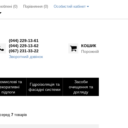
юблені (0)
Порівняння (
0
)
Особистий кабінет
(044) 229-13-61
(044) 229-13-62
КОШИК
(067) 231-33-22
Порожній
Зворотний дзвінок
омислові та
Засоби
Гідроізоляція та
екоративні
очищення та
фасадні системи
підлоги
догляду
серед
7
товарів