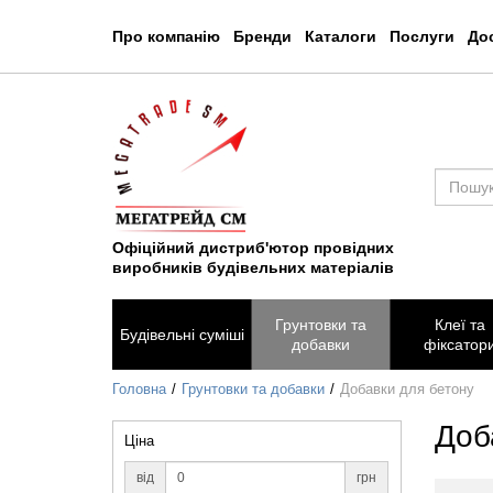
Про компанію
Бренди
Каталоги
Послуги
Дос
Офіційний дистриб'ютор провідних
виробників будівельних матеріалів
Грунтовки та
Клеї та
Будівельні суміші
добавки
фіксатор
Головна
Грунтовки та добавки
Добавки для бетону
Доб
Ціна
від
грн