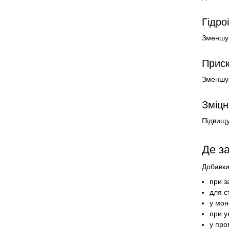
Гідро
Зменшую
Приск
Зменшую
Зміцн
Підвищую
Де з
Добавки
при з
для с
у мон
при у
у про