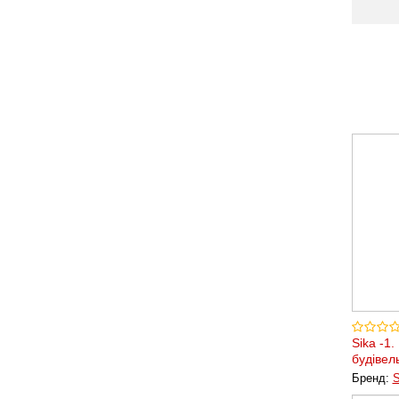
Sika -1
будівел
Бренд:
S