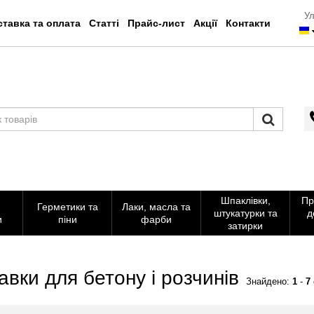
Ул
тавка та оплата
Статті
Прайс-лист
Акції
Контакти
Шпаклівки,
Пр
Герметики та
Лаки, масла та
штукатурки та
д
и
піни
фарби
затирки
авки для бетону і розчинів
Знайдено:
1
-
7