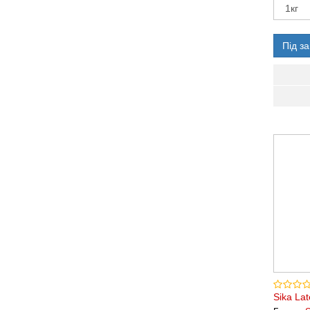
Під з
Sika La