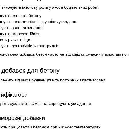
 виконують ключову роль у якості будівельних робіт:
щують міцність бетону
щують пластичність і зручність укладання
шують водопоглинання
щують морозостійкість
ють ризик тріщин
шують довговічність конструкцій
ористання добавок бетон часто не відповідає сучасним вимогам по мі
 добавок для бетону
алежить від умов будівництва та потрібних властивостей.
ифікатори
ють рухливість суміші та спрощують укладання.
морозні добавки
ють працювати з бетоном при низьких температурах.