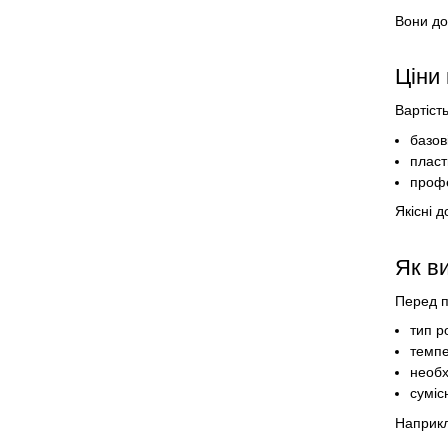
Вони до
Ціни 
Вартіст
базов
пласт
профе
Якісні 
Як в
Перед п
тип р
темпе
необх
суміс
Наприкл