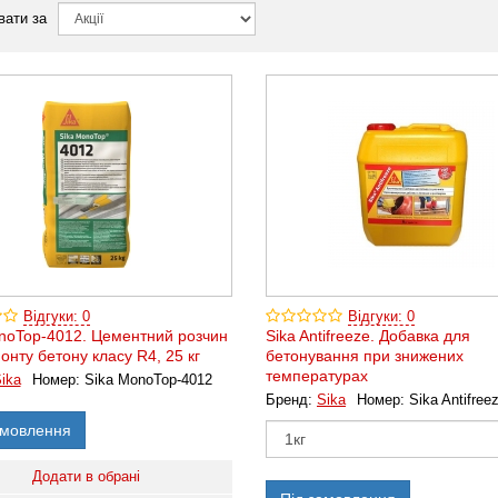
вати за
Відгуки: 0
Відгуки: 0
noTop-4012. Цементний розчин
Sika Antifreeze. Добавка для
онту бетону класу R4, 25 кг
бетонування при знижених
температурах
ika
Номер:
Sika MonoTop-4012
Бренд:
Sika
Номер:
Sika Antifree
амовлення
Додати в обрані