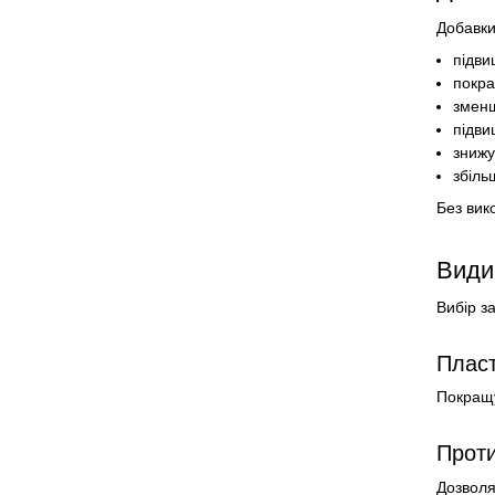
Добавки
підви
покра
змен
підви
знижу
збіль
Без вик
Види
Вибір з
Пласт
Покращу
Проти
Дозволя