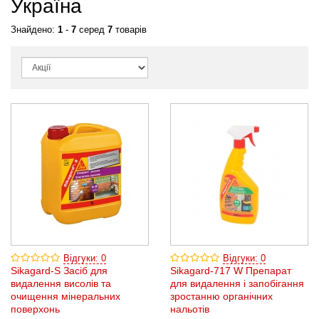
Україна
Знайдено:
1
-
7
серед
7
товарів
Відгуки: 0
Відгуки: 0
Sikagard-S Засіб для
Sikagard-717 W Препарат
видалення висолів та
для видалення і запобігання
очищення мінеральних
зростанню органічних
поверхонь
нальотів