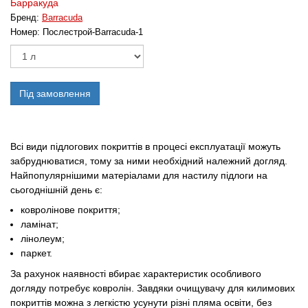
Барракуда
Бренд:
Barracuda
Номер:
Послестрой-Barracuda-1
Під замовлення
Всі види підлогових покриттів в процесі експлуатації можуть
забруднюватися, тому за ними необхідний належний догляд.
Найпопулярнішими матеріалами для настилу підлоги на
сьогоднішній день є:
ковролінове покриття;
ламінат;
лінолеум;
паркет.
За рахунок наявності вбирає характеристик особливого
догляду потребує ковролін. Завдяки очищувачу для килимових
покриттів можна з легкістю усунути різні пляма освіти, без