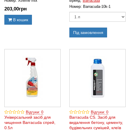
Номер:
Xtreme mix
Бренд:
Barracuda
Номер:
Barracuda-10k-1
203
,00
грн
В кошик
Під замовлення
Відгуки: 0
Відгуки: 0
Універсальний засіб для
Barracuda CS. Засіб для
чищення Barracuda спрей,
видалення бетону, цементу,
0.5л
будівельних сумішей, клеїв