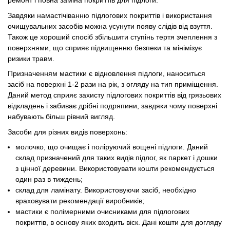
ремонт і повна заміна покриттів для підлоги.
Завдяки намастічіванню підлогових покриттів і використання
очищувальних засобів можна усунути появу слідів від взуття.
Також це хороший спосіб збільшити ступінь тертя зчеплення з
поверхнями, що сприяє підвищенню безпеки та мінімізує
ризики травм.
Призначенням мастики є відновлення підлоги, наноситься
засіб на поверхні 1-2 рази на рік, з огляду на тип приміщення.
Даний метод сприяє захисту підлогових покриттів від грязьових
відкладень і забиває дрібні подряпини, завдяки чому поверхні
набувають більш рівний вигляд.
Засоби для різних видів поверхонь:
молочко, що очищає і поліруючий вощені підлоги. Даний
склад призначений для таких видів підлог, як паркет і дошки
з цінної деревини. Використовувати кошти рекомендується
один раз в тиждень;
склад для ламінату. Використовуючи засіб, необхідно
враховувати рекомендації виробників;
мастики є полімерними очисниками для підлогових
покриттів, в основу яких входить віск. Дані кошти для догляду