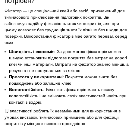
потрібен?
Фіксатор — це спеціальний клей або засіб, призначений для
тимчасового приклеювання підлогових покриттів. Він
забезпечує надійну фіксацію плиток чи покриттів, але при
цьому дозволяє без труднощів зняти їх пізніше без шкоди для
поверхні. Використання фіксаторів має багато переваг, серед
яких:
Швидкість і економія
: За допомогою фіксаторів можна
швидко встановити підлогове покриття без витрат на дорогі
клеї чи інші матеріали. Витрати на фіксатор значно менші, а
результат не поступається за якістю.
Простота у використанні
: Покриття можна зняти без
пошкоджень або залишків клею.
Вологостійкість
: Більшість фіксаторів мають високу
вологостійкість і не змінюють своїх властивостей навіть при
контакті з водою.
Ці властивості роблять їх незамінними для використання в
умовах виставок, тимчасових приміщень або для фіксації
покриттів у місцях з високою прохідністю.