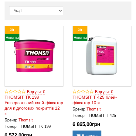
Хіт
Хіт
Новинка
Новинка
Відгуки: 0
Відгуки: 0
THOMSIT TK 199
THOMSIT T 425 Клей-
Універсальний клей-фіксатор
фіксатор 10 кг
для підлогових покриттів 12
Бренд:
Thomsit
кг
Номер:
THOMSIT T 425
Бренд:
Thomsit
6 865
,00
грн
Номер:
THOMSIT TK 199
6 572
,00
грн
В кошик