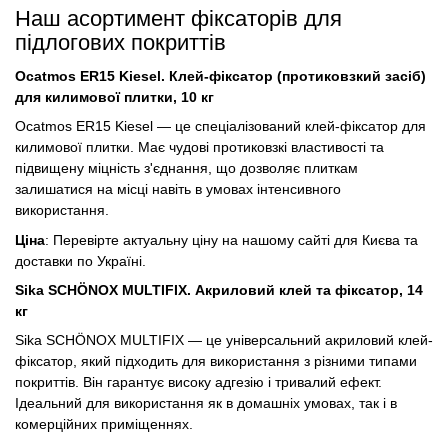
Наш асортимент фіксаторів для
підлогових покриттів
Ocatmos ER15 Kiesel. Клей-фіксатор (протиковзкий засіб)
для килимової плитки, 10 кг
Ocatmos ER15 Kiesel — це спеціалізований клей-фіксатор для
килимової плитки. Має чудові протиковзкі властивості та
підвищену міцність з'єднання, що дозволяє плиткам
залишатися на місці навіть в умовах інтенсивного
використання.
Ціна
: Перевірте актуальну ціну на нашому сайті для Києва та
доставки по Україні.
Sika SCHÖNOX MULTIFIX. Акриловий клей та фіксатор, 14
кг
Sika SCHÖNOX MULTIFIX — це універсальний акриловий клей-
фіксатор, який підходить для використання з різними типами
покриттів. Він гарантує високу адгезію і тривалий ефект.
Ідеальний для використання як в домашніх умовах, так і в
комерційних приміщеннях.