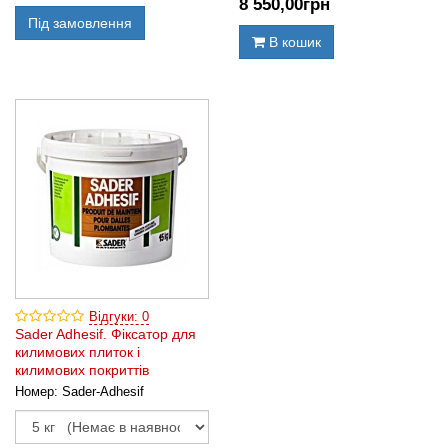
8 550
,00
грн
Під замовлення
В кошик
Відгуки: 0
Sader Adhesif. Фіксатор для
килимових плиток і
килимових покриттів
Номер:
Sader-Adhesif