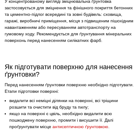
У концентрованому вигляді зміцнювальна ґрунтовка
застосовується для зміцнення та фінішного покриття бетонних
та цементно-підлог всередині та зовні будівель: сховища,
гаражі, виробничі приміщення, місця з підвищеним пішохідним
навантаженням або пересуванням автотранспорту на
гумовому ходу. Рекомендується для ґрунтування мінеральних
поверхонь перед нанесенням силікатних фарб.
Як підготувати поверхню для нанесення
ґрунтовки?
Перед нанесенням ґрунтовки поверхню необхідно підготувати.
Етапи підготовки поверхні:
видалити всі неміцні ділянки на поверхні, всі тріщини
розшити та очистити від бруду та пилу;
якщо на поверхні є цвіль, необхідно видалити всю
пошкоджену поверхню, промити і висушити її. Далі
проґрунтувати місце
антисептичною ґрунтовкою
.