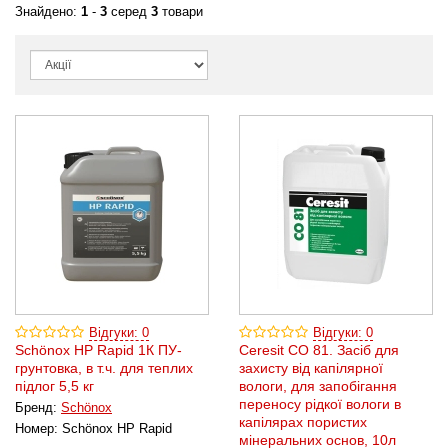
Знайдено:
1
-
3
серед
3
товари
Відгуки: 0
Відгуки: 0
Schönox HP Rapid 1К ПУ-
Ceresit CO 81. Засіб для
грунтовка, в т.ч. для теплих
захисту від капілярної
підлог 5,5 кг
вологи, для запобігання
переносу рідкої вологи в
Бренд:
Schönox
капілярах пористих
Номер:
Schönox HP Rapid
мінеральних основ, 10л