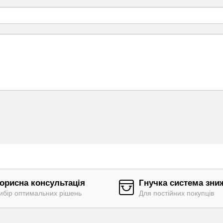
орисна консультація
Гнучка система зни
ибір оптимальних рішень
Для постійних покупців