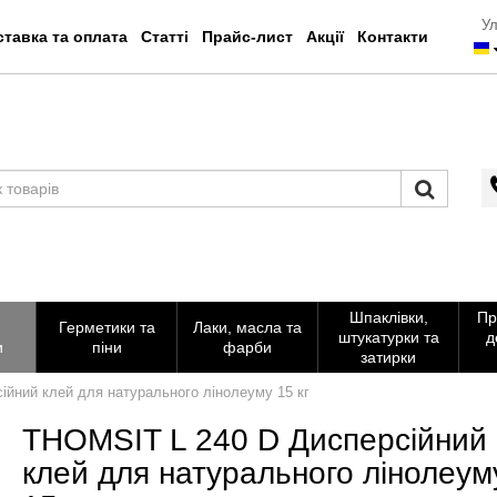
Ул
тавка та оплата
Статті
Прайс-лист
Акції
Контакти
Шпаклівки,
Пр
Герметики та
Лаки, масла та
штукатурки та
д
и
піни
фарби
затирки
йний клей для натурального лінолеуму 15 кг
THOMSIT L 240 D Дисперсійний
клей для натурального лінолеум