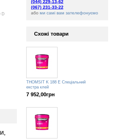
(044) 229-13-62
(067) 231-33-22
або
ми самі вам зателефонуємо
 D
Схожі товари
THOMSIT K 188 Е Спеціальний
екстра клей
7 952,00
грн
и,