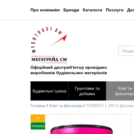
Про компанію
Бренди
Каталоги
Послуги
Дос
Офіційний дистриб'ютор провідних
виробників будівельних матеріалів
Грунтовки та
Клеї та
Будівельні суміші
добавки
фіксатор
Головна
Клеї та фіксатори
THOMSIT L 240 D Дисперсі
Хіт
Новинка