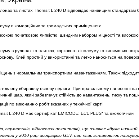
лонах та листах Thomsit L 240 D відповідає найвищим стандартам 
.
еуму в комерційних та громадських приміщеннях.
високою початковою липкістю, швидким набором міцності та високою
уму в рулонах та плитках, коркового лінолеуму та килимових покри
 основу. Клей простий у використанні та легко наноситься на повер
иміщень з нормальним транспортним навантаженням. Також підходит
готовлену вбираючу основу підлоги. При правильному нанесенні на 
ичний шар, який забезпечує стійкість до навантажень, тиску та пош
ації по виконанню робіт вказаних у технічної карті.
msit L 240 D має сертифікат EMICODE: EC1 PLUS* та екологічний
еїв, герметиків, підлогових покриттів), що означає «дуже низький 
едений у 2010 році асоціацією GEV, цей клас встановлює найсувор