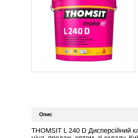
Опис
THOMSIT L 240 D Дисперсійний кл
ціна, продаж, оптом, зі складу. Ки