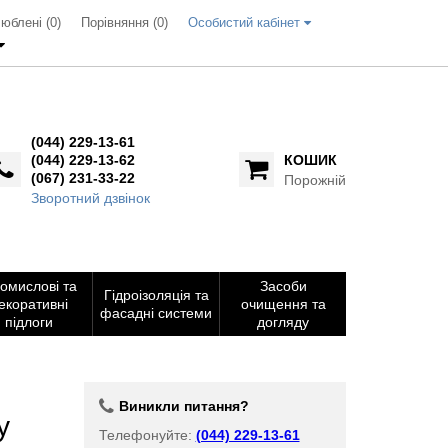
юблені (0)
Порівняння (
0
)
Особистий кабінет
(044) 229-13-61
(044) 229-13-62
КОШИК
(067) 231-33-22
Порожній
Зворотний дзвінок
омислові та
Засоби
Гідроізоляція та
екоративні
очищення та
фасадні системи
підлоги
догляду
Виникли питання?
у
Телефонуйте:
(044) 229-13-61