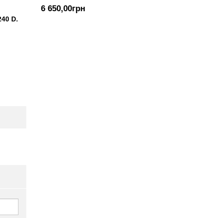
6 650,00
грн
40 D.