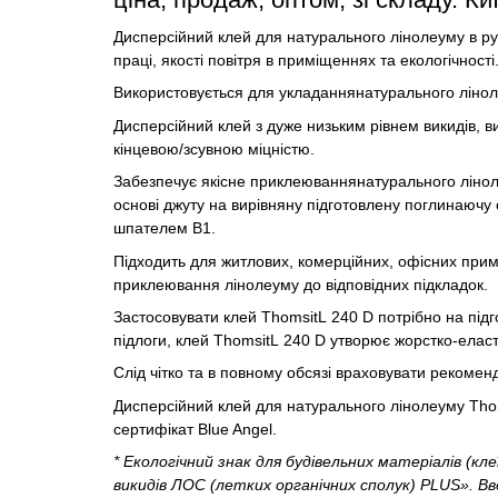
Дисперсійний клей для натурального лінолеуму в ру
праці, якості повітря в приміщеннях та екологічності
Використовується для укладаннянатурального лінол
Дисперсійний клей з дуже низьким рівнем викидів, 
кінцевою/зсувною міцністю.
Забезпечує якісне приклеюваннянатурального ліноле
основі джуту на вирівняну підготовлену поглинаючу
шпателем В1.
Підходить для житлових, комерційних, офісних пр
приклеювання лінолеуму до відповідних підкладок.
Застосовувати клей ThomsitL 240 D потрібно на під
підлоги, клей ThomsitL 240 D утворює жорстко-еласт
Слід чітко та в повному обсязі враховувати рекоменд
Дисперсійний клей для натурального лінолеуму Tho
сертифікат Blue Angel.
* Екологічний знак для будівельних матеріалів (кл
викидів ЛОС (летких органічних сполук) PLUS». Вв