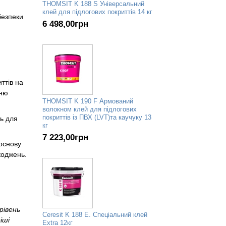
THOMSIT K 188 S Універсальний
клей для підлогових покриттів 14 кг
безпеки
6 498,00
грн
ттів на
хню
THOMSIT K 190 F Армований
волокном клей для підлогових
покриттів із ПВХ (LVT)та каучуку 13
ь для
кг
7 223,00
грн
основу
коджень.
рівень
Ceresit K 188 E. Спеціальний клей
іші
Extra 12кг