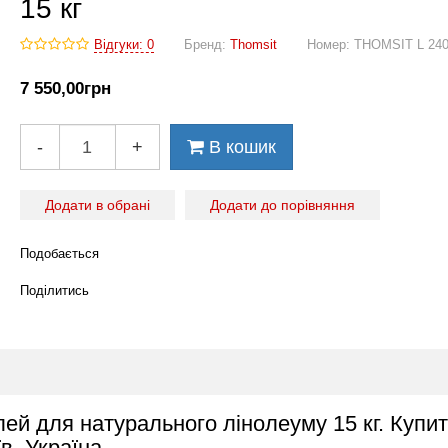
15 кг
Відгуки: 0
Бренд:
Thomsit
Номер:
THOMSIT L 240
7 550
,00
грн
-
+
В кошик
Додати в обрані
Додати до порівняння
Подобається
Поділитись
ей для натурального лінолеуму 15 кг. Купит
їв, Україна