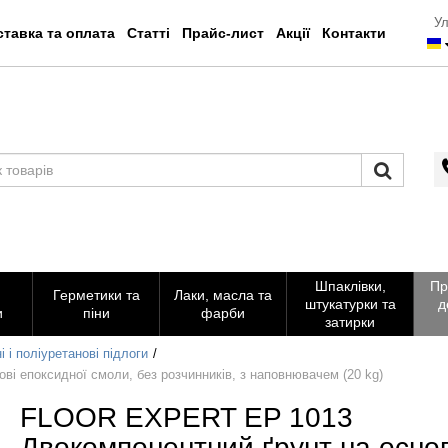
Ул
тавка та оплата
Статті
Прайс-лист
Акції
Контакти
Шпаклівки,
Пр
Герметики та
Лаки, масла та
штукатурки та
д
и
піни
фарби
затирки
 і поліуретанові підлоги
 епоксидної смоли, без розчинників, з наповнювачем (20 kg)
FLOOR EXPERT EP 1013
Двокомпонентний ґрунт на основ