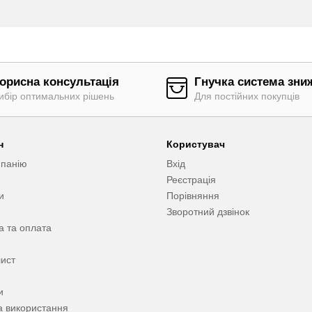
орисна консультація
Гнучка система зни
ибір оптимальних рішень
Для постійних покупців
н
Користувач
мпанію
Вхід
Реєстрація
и
Порівняння
Зворотний дзвінок
а та оплата
ист
и
 використання