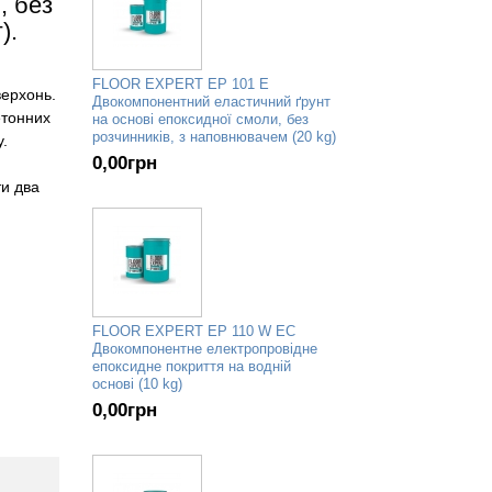
, без
).
FLOOR EXPERT EP 101 E
верхонь.
Двокомпонентний еластичний ґрунт
етонних
на основі епоксидної смоли, без
розчинників, з наповнювачем (20 kg)
у.
0,00
грн
ти два
й
FLOOR EXPERT EP 110 W EC
Двокомпонентне електропровідне
епоксидне покриття на водній
основі (10 kg)
0,00
грн