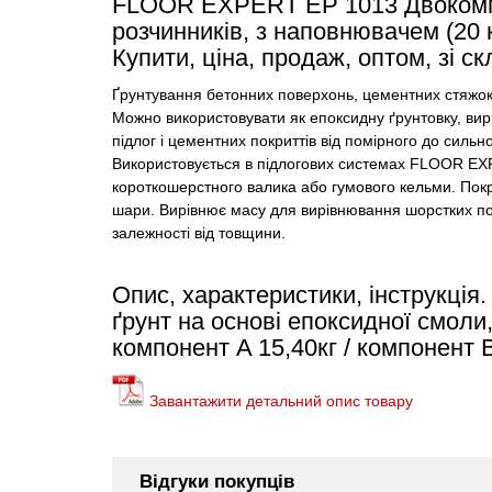
FLOOR EXPERT EP 1013 Двокомпон
розчинників, з наповнювачем (20 кг
Купити, ціна, продаж, оптом, зі ск
Ґрунтування бетонних поверхонь, цементних стяжок
Можно використовувати як епоксидну ґрунтовку, ви
підлог і цементних покриттів від помірного до сильн
Використовується в підлогових системах FLOOR EXP
короткошерстного валика або гумового кельми. Покр
шари. Вирівнює масу для вирівнювання шорстких по
залежності від товщини.
Опис, характеристики, інструкц
ґрунт на основі епоксидної смоли,
компонент A 15,40кг / компонент B
Завантажити детальний опис товару
Відгуки покупців