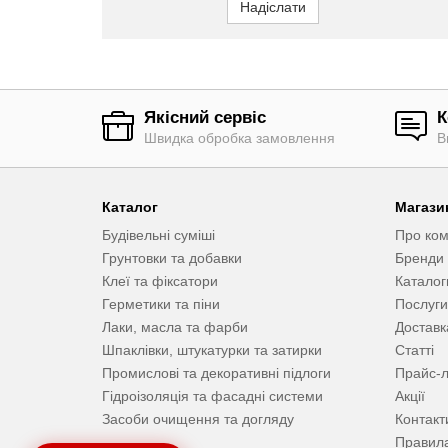
Надіслати
Якісний сервіс
К
Швидка обробка замовлення
В
Каталог
Магази
Будівельні суміші
Про ко
Грунтовки та добавки
Бренди
Клеї та фіксатори
Каталог
Герметики та піни
Послуги
Лаки, масла та фарби
Доставк
Шпаклівки, штукатурки та затирки
Статті
Промислові та декоративні підлоги
Прайс-л
Гідроізоляція та фасадні системи
Акції
Засоби очищення та догляду
Контакт
Правила