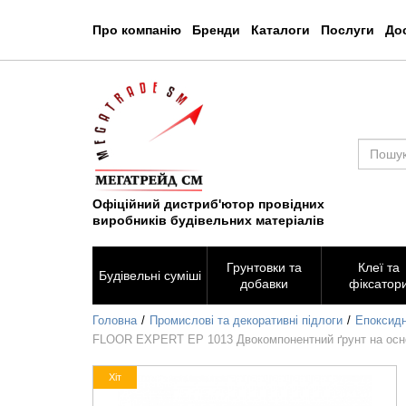
Про компанію
Бренди
Каталоги
Послуги
Дос
Офіційний дистриб'ютор провідних
виробників будівельних матеріалів
Грунтовки та
Клеї та
Будівельні суміші
добавки
фіксатор
Головна
Промислові та декоративні підлоги
Епоксидні
FLOOR EXPERT EP 1013 Двокомпонентний ґрунт на основі
Хіт