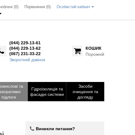
юблені (0)
Порівняння (
0
)
Особистий кабінет
(044) 229-13-61
(044) 229-13-62
КОШИК
(067) 231-33-22
Порожній
Зворотний дзвінок
омислові та
Засоби
Гідроізоляція та
екоративні
очищення та
фасадні системи
підлоги
догляду
Виникли питання?
і