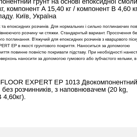
ентний ґрунт на основі епоксидної смоли
, компонент A 15,40 кг / компонент B 4,60 кг
ладу. Київ, Україна
 та епоксидних розчинів. Для нормальних і сильно поглинаючих по
рівнюючого розчину чи стяжки. Стандарнтый вариант. Просочення б
ого поглинання. В'яжучий для епоксидних розчинів з кварцового піск
ERT EP в якості грунтового покриття. Наноситься за допомогою
иття повинне повністю покривати підставу. При необхідності нанес
верхонь наносити за допомогою гумового або зубчастого кельми, в
ія. FLOOR EXPERT EP 1013 Двокомпонентни
 без розчинників, з наповнювачем (20 kg,
 4,60кг).