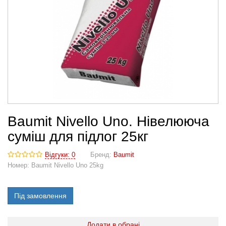
Baumit Nivello Uno. Нівелююча
суміш для підлог 25кг
Відгуки: 0
Бренд:
Baumit
Номер:
Baumit Nivello Uno 25kg
Під замовлення
Додати в обрані