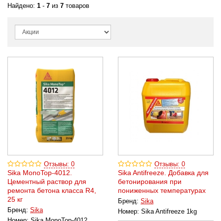
Найдено:
1
-
7
из
7
товаров
Отзывы: 0
Отзывы: 0
Sika MonoTop-4012.
Sika Antifreeze. Добавка для
Цементный раствор для
бетонирования при
ремонта бетона класса R4,
пониженных температурах
25 кг
Бренд:
Sika
Бренд:
Sika
Номер:
Sika Antifreeze 1kg
Номер:
Sika MonoTop-4012