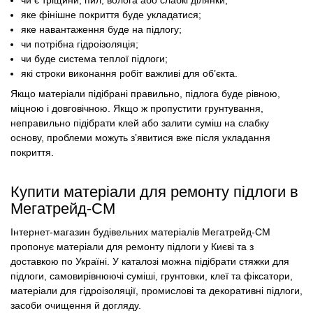
чи є тріщини, пил, волога або слабкі ділянки;
яке фінішне покриття буде укладатися;
яке навантаження буде на підлогу;
чи потрібна гідроізоляція;
чи буде система теплої підлоги;
які строки виконання робіт важливі для об’єкта.
Якщо матеріали підібрані правильно, підлога буде рівною,
міцною і довговічною. Якщо ж пропустити грунтування,
неправильно підібрати клей або залити суміш на слабку
основу, проблеми можуть з’явитися вже після укладання
покриття.
Купити матеріали для ремонту підлоги в
Мегатрейд-СМ
Інтернет-магазин будівельних матеріалів Мегатрейд-СМ
пропонує матеріали для ремонту підлоги у Києві та з
доставкою по Україні. У каталозі можна підібрати стяжки для
підлоги, самовирівнюючі суміші, грунтовки, клеї та фіксатори,
матеріали для гідроізоляції, промислові та декоративні підлоги,
засоби очищення й догляду.