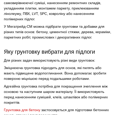
самовирівнюючої суміші, нанесенням ремонтних складів,
укладанням плитки, монтажем паркету, приклеюванням
лінолеуму, ПВХ, LVT, SPC, ковроліну або нанесенням
полімерних підлог.
У Мегатрейд-СМ можна підібрати грунтовки та добавки для
різних типів основ: бетону, цементної стяжки, дерева, кераміки,
паркетних робіт, промислових і декоративних підлог.
Яку грунтовку вибрати для підлоги
Для різних задач використовують різні види грунтовок:
Зміцнююча грунтовка підходить для основ, які пилять або
мають підвищене водопоглинання. Вона допомагає зробити
поверхню міцнішою перед подальшими роботами.
Адгезійна грунтовка потрібна для покращення зчеплення між
основою та наступним шаром матеріалу. Її використовують
перед нанесенням сумішей, клеїв, шпаклівок або полімерних
покриттів.
Грунтовка для бетону
застосовується для підготовки бетонних