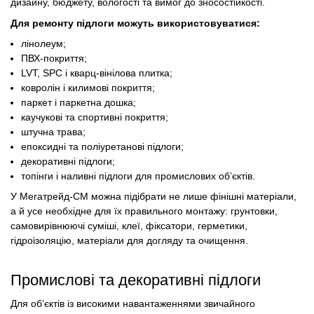
дизайну, бюджету, вологості та вимог до зносостійкості.
Для ремонту підлоги можуть використовуватися:
лінолеум;
ПВХ-покриття;
LVT, SPC і кварц-вінілова плитка;
ковролін і килимові покриття;
паркет і паркетна дошка;
каучукові та спортивні покриття;
штучна трава;
епоксидні та поліуретанові підлоги;
декоративні підлоги;
топінги і наливні підлоги для промислових об’єктів.
У Мегатрейд-СМ можна підібрати не лише фінішні матеріали,
а й усе необхідне для їх правильного монтажу: грунтовки,
самовирівнюючі суміші, клеї, фіксатори, герметики,
гідроізоляцію, матеріали для догляду та очищення.
Промислові та декоративні підлоги
Для об’єктів із високими навантаженнями звичайного