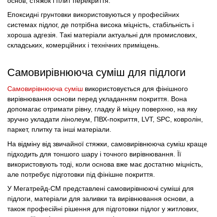
основ, стяжок і плит перекриття.
Епоксидні грунтовки використовуються у професійних
системах підлог, де потрібна висока міцність, стабільність і
хороша адгезія. Такі матеріали актуальні для промислових,
складських, комерційних і технічних приміщень.
Самовирівнююча суміш для підлоги
Самовирівнююча суміш
використовується для фінішного
вирівнювання основи перед укладанням покриття. Вона
допомагає отримати рівну, гладку й міцну поверхню, на яку
зручно укладати лінолеум, ПВХ-покриття, LVT, SPC, ковролін,
паркет, плитку та інші матеріали.
На відміну від звичайної стяжки, самовирівнююча суміш краще
підходить для тоншого шару і точного вирівнювання. Її
використовують тоді, коли основа вже має достатню міцність,
але потребує підготовки під фінішне покриття.
У Мегатрейд-СМ представлені самовирівнюючі суміші для
підлоги, матеріали для заливки та вирівнювання основи, а
також професійні рішення для підготовки підлог у житлових,