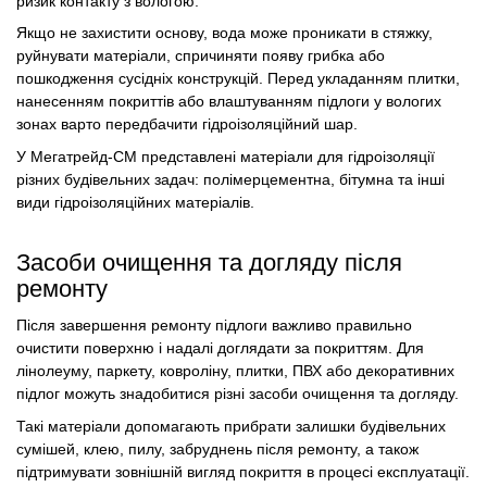
ризик контакту з вологою.
Якщо не захистити основу, вода може проникати в стяжку,
руйнувати матеріали, спричиняти появу грибка або
пошкодження сусідніх конструкцій. Перед укладанням плитки,
нанесенням покриттів або влаштуванням підлоги у вологих
зонах варто передбачити гідроізоляційний шар.
У Мегатрейд-СМ представлені матеріали для гідроізоляції
різних будівельних задач: полімерцементна, бітумна та інші
види гідроізоляційних матеріалів.
Засоби очищення та догляду після
ремонту
Після завершення ремонту підлоги важливо правильно
очистити поверхню і надалі доглядати за покриттям. Для
лінолеуму, паркету, ковроліну, плитки, ПВХ або декоративних
підлог можуть знадобитися різні засоби очищення та догляду.
Такі матеріали допомагають прибрати залишки будівельних
сумішей, клею, пилу, забруднень після ремонту, а також
підтримувати зовнішній вигляд покриття в процесі експлуатації.