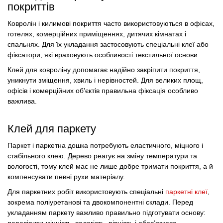
покриттів
Ковролін і килимові покриття часто використовуються в офісах,
готелях, комерційних приміщеннях, дитячих кімнатах і
спальнях. Для їх укладання застосовують спеціальні клеї або
фіксатори, які враховують особливості текстильної основи.
Клей для ковроліну допомагає надійно закріпити покриття,
уникнути зміщення, хвиль і нерівностей. Для великих площ,
офісів і комерційних об’єктів правильна фіксація особливо
важлива.
Клей для паркету
Паркет і паркетна дошка потребують еластичного, міцного і
стабільного клею. Дерево реагує на зміну температури та
вологості, тому клей має не лише добре тримати покриття, а й
компенсувати певні рухи матеріалу.
Для паркетних робіт використовують спеціальні
паркетні клеї
,
зокрема поліуретанові та двокомпонентні склади. Перед
укладанням паркету важливо правильно підготувати основу:
перевірити міцність, вологість, рівність і обов’язково