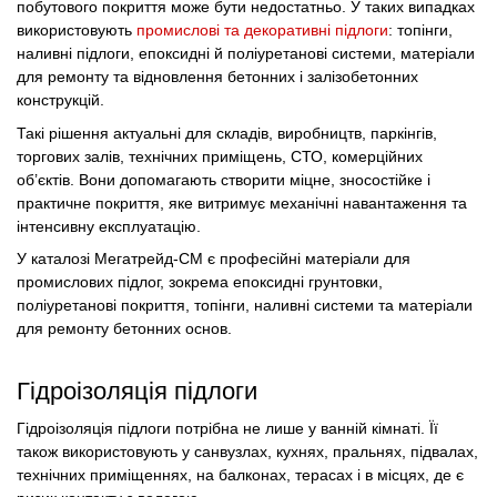
побутового покриття може бути недостатньо. У таких випадках
використовують
промислові та декоративні підлоги
: топінги,
наливні підлоги, епоксидні й поліуретанові системи, матеріали
для ремонту та відновлення бетонних і залізобетонних
конструкцій.
Такі рішення актуальні для складів, виробництв, паркінгів,
торгових залів, технічних приміщень, СТО, комерційних
об’єктів. Вони допомагають створити міцне, зносостійке і
практичне покриття, яке витримує механічні навантаження та
інтенсивну експлуатацію.
У каталозі Мегатрейд-СМ є професійні матеріали для
промислових підлог, зокрема епоксидні грунтовки,
поліуретанові покриття, топінги, наливні системи та матеріали
для ремонту бетонних основ.
Гідроізоляція підлоги
Гідроізоляція підлоги потрібна не лише у ванній кімнаті. Її
також використовують у санвузлах, кухнях, пральнях, підвалах,
технічних приміщеннях, на балконах, терасах і в місцях, де є