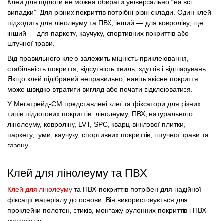
Клей для підлоги не можна обирати універсально “на всі
випадки”. Для різних покриттів потрібні різні склади. Один клей
підходить для лінолеуму та ПВХ, інший — для ковроліну, ще
інший — для паркету, каучуку, спортивних покриттів або
штучної трави.
Від правильного клею залежить міцність приклеювання,
стабільність покриття, відсутність хвиль, здуттів і відшарувань.
Якщо клей підібраний неправильно, навіть якісне покриття
може швидко втратити вигляд або почати відклеюватися.
У Мегатрейд-СМ представлені клеї та фіксатори для різних
типів підлогових покриттів: лінолеуму, ПВХ, натурального
лінолеуму, ковроліну, LVT, SPC, кварц-вінілової плитки,
паркету, гуми, каучуку, спортивних покриттів, штучної трави та
газону.
Клей для лінолеуму та ПВХ
Клей для лінолеуму
та ПВХ-покриттів потрібен для надійної
фіксації матеріалу до основи. Він використовується для
проклейки полотен, стиків, монтажу рулонних покриттів і ПВХ-
матеріалів.