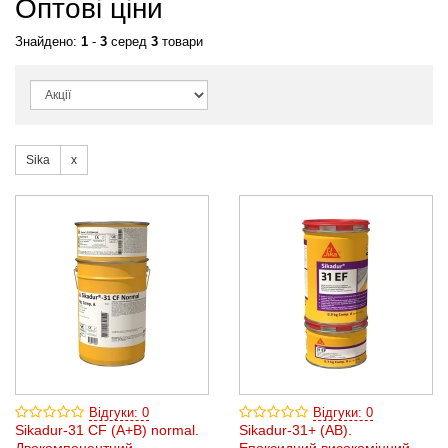
Оптові ціни
Знайдено:
1
-
3
серед
3
товари
Sika
Відгуки: 0
Відгуки: 0
Sikadur-31 CF (A+B) normal.
Sikadur-31+ (AB).