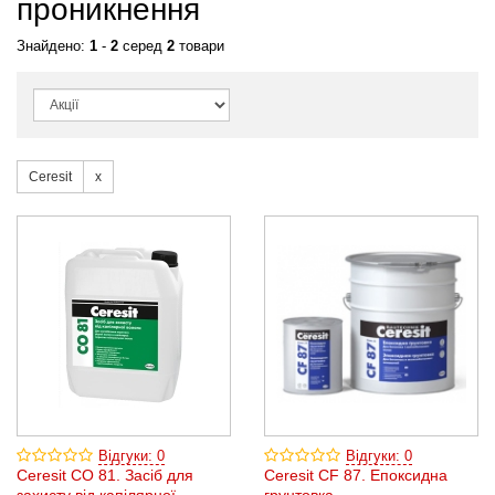
проникнення
Знайдено:
1
-
2
серед
2
товари
Ceresit
Відгуки: 0
Відгуки: 0
Ceresit CO 81. Засіб для
Ceresit CF 87. Епоксидна