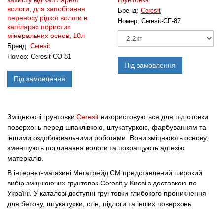
захисту від капілярної
грунтовка
вологи, для запобігання
Бренд:
Ceresit
переносу рідкої вологи в
Номер:
Ceresit-CF-87
капілярах пористих
мінеральних основ, 10л
Бренд:
Ceresit
Номер:
Ceresit CO 81
Під замовлення
Під замовлення
Зміцнюючі грунтовки
Ceresit
використовуються для підготовки
поверхонь перед шпаклівкою, штукатуркою, фарбуванням та
іншими оздоблювальними роботами. Вони зміцнюють основу,
зменшують поглинання вологи та покращують адгезію
матеріалів.
В інтернет-магазині Мегатрейд СМ представлений широкий
вибір зміцнюючих грунтовок Ceresit у Києві з доставкою по
Україні. У каталозі доступні грунтовки глибокого проникнення
для бетону, штукатурки, стін, підлоги та інших поверхонь.