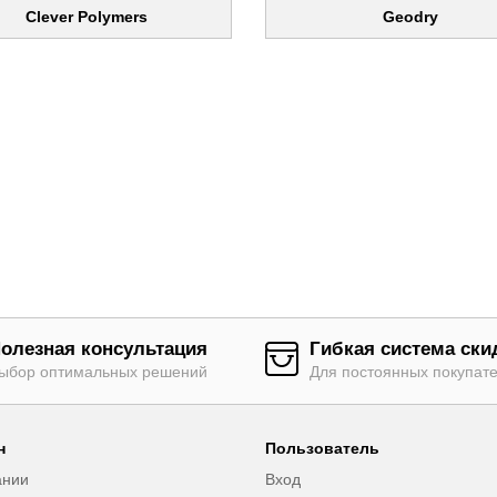
Clever Polymers
Geodry
олезная консультация
Гибкая система ски
ыбор оптимальных решений
Для постоянных покупат
н
Пользователь
ании
Вход