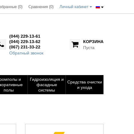
збранные (0)
Сравнения (
0
)
Личный кабинет
(044) 229-13-61
(044) 229-13-62
КОРЗИНА
(067) 231-33-22
Пуста
Обратный звонок
ромполы и
Гидроизоляция и
Средства очистки
коративные
фасадные
и ухода
полы
системы