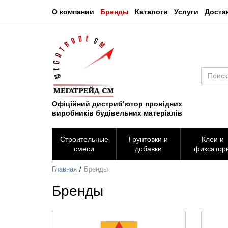
О компании
Бренды
Каталоги
Услуги
Доста
Офіційний дистриб'ютор провідних
виробників будівельних матеріалів
Строительные
Грунтовки и
Клеи и
смеси
добавки
фиксатор
Главная
Бренды
Бренды