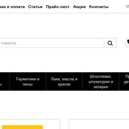
вка и оплата
Статьи
Прайс-лист
Акции
Контакты
И
Шпатлевки,
П
Герметики и
Лаки, масла и
штукатурки и
де
ы
пены
краски
затирки